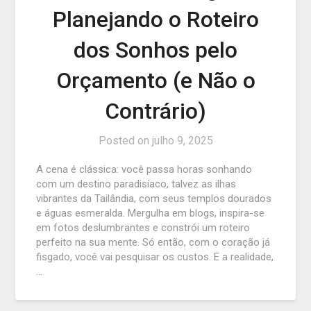
Planejando o Roteiro
dos Sonhos pelo
Orçamento (e Não o
Contrário)
Posted on
julho 9, 2025
A cena é clássica: você passa horas sonhando
com um destino paradisíaco, talvez as ilhas
vibrantes da Tailândia, com seus templos dourados
e águas esmeralda. Mergulha em blogs, inspira-se
em fotos deslumbrantes e constrói um roteiro
perfeito na sua mente. Só então, com o coração já
fisgado, você vai pesquisar os custos. E a realidade,
…